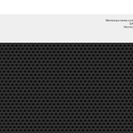
Montceau-news.com ©
SA
Mentio