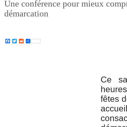
Une conférence pour mieux compr
démarcation
Facebook
Twitter
Reddit
Partager
Ce sa
heures
fêtes 
accuei
consa