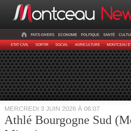
FAITS-DIVERS
ECONOMIE
POLITIQUE
SANTÉ
CULTU
ETAT CIVIL
SORTIR
SOCIAL
AGRICULTURE
MONTCEAU ET
MERCREDI 3 JUIN 2026 À 06:07
Athlé Bourgogne Sud (M