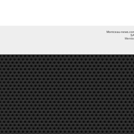
Montceau-news.com ©
SA
Mentio