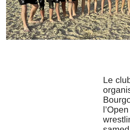
Le club
organi
Bourg
l’Open
wrestli
samedi