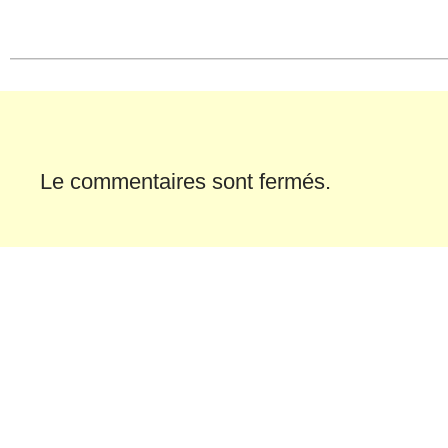
dans
dans
une
une
nouvelle
nouvelle
fenêtre)
fenêtre)
Le commentaires sont fermés.