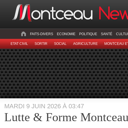
FAITS-DIVERS
ECONOMIE
POLITIQUE
SANTÉ
CULTU
ETAT CIVIL
SORTIR
SOCIAL
AGRICULTURE
MONTCEAU ET
MARDI 9 JUIN 2026 À 03:47
Lutte & Forme Montcea