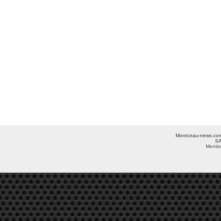
Montceau-news.com ©
SA
Mentio