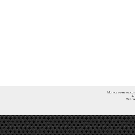
Montceau-news.com ©
SA
Mentio