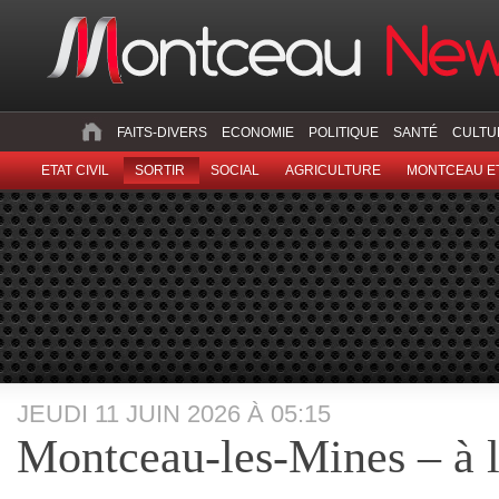
FAITS-DIVERS
ECONOMIE
POLITIQUE
SANTÉ
CULTU
ETAT CIVIL
SORTIR
SOCIAL
AGRICULTURE
MONTCEAU ET
JEUDI 11 JUIN 2026 À 05:15
Montceau-les-Mines – à l