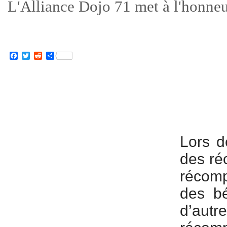
L'Alliance Dojo 71 met à l'honne
Facebook
Twitter
Reddit
Partager
Lors d
des ré
récom
des bé
d’autr