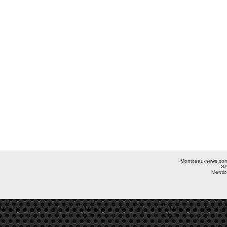
Montceau-news.com ©
SA
Mentio