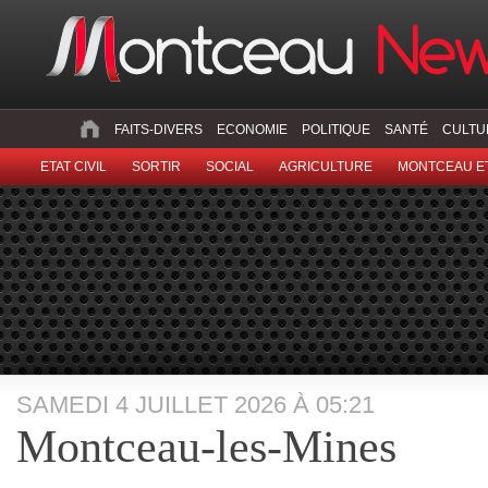
FAITS-DIVERS
ECONOMIE
POLITIQUE
SANTÉ
CULTU
ETAT CIVIL
SORTIR
SOCIAL
AGRICULTURE
MONTCEAU ET
SAMEDI 4 JUILLET 2026 À 05:21
Montceau-les-Mines