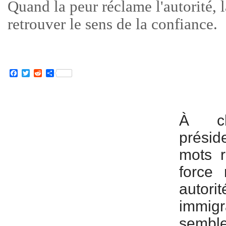
Quand la peur réclame l'autorité, 
retrouver le sens de la confiance.
Facebook
Twitter
Reddit
Partager
À ch
présid
mots r
force 
auto
immigr
sembl