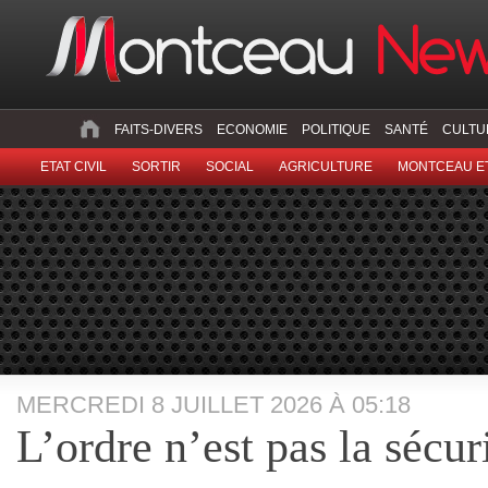
FAITS-DIVERS
ECONOMIE
POLITIQUE
SANTÉ
CULTU
ETAT CIVIL
SORTIR
SOCIAL
AGRICULTURE
MONTCEAU ET
MERCREDI 8 JUILLET 2026 À 05:18
L’ordre n’est pas la sécuri