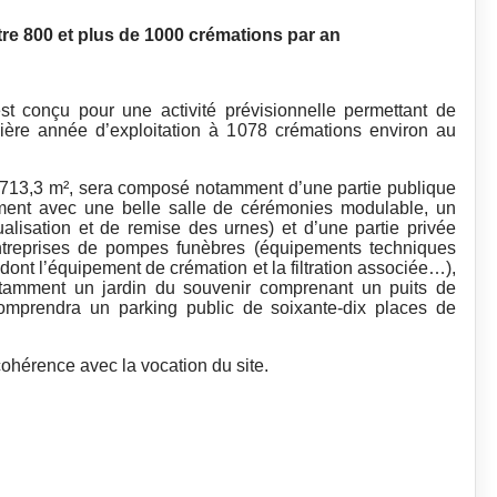
tre 800 et plus de 1000 crémations par an
t conçu pour une activité prévisionnelle permettant de
ière année d’exploitation à 1078 crémations environ au
 713,3 m², sera composé notamment d’une partie publique
mment avec une belle salle de cérémonies modulable, un
ualisation et de remise des urnes) et d’une partie privée
entreprises de pompes funèbres (équipements techniques
dont l’équipement de crémation et la filtration associée…),
otamment un jardin du souvenir comprenant un puits de
comprendra un parking public de soixante-dix places de
 cohérence avec la vocation du site.