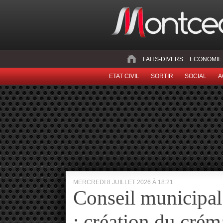
FAITS-DIVERS
ECONOMIE
ETAT CIVIL
SORTIR
SOCIAL
A
MERCREDI 8 JUILLET 2026 À 18:21
Conseil municipa
: création du cré