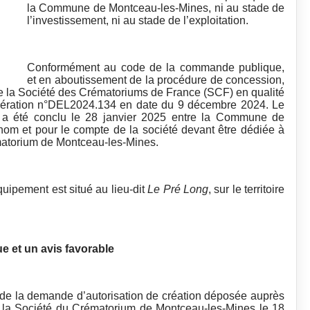
la Commune de Montceau-les-Mines, ni au stade de
l’investissement, ni au stade de l’exploitation.
Conformément au code de la commande publique,
et en aboutissement de la procédure de concession,
de la Société des Crématoriums de France (SCF) en qualité
libération n°DEL2024.134 en date du 9 décembre 2024. Le
c a été conclu le 28 janvier 2025 entre la Commune de
om et pour le compte de la société devant être dédiée à
ématorium de Montceau-les-Mines.
équipement est situé au lieu-dit
Le Pré Long
, sur le territoire
e et un avis favorable
on de la demande d’autorisation de création déposée auprès
ar la Société du Crématorium de Montceau-les-Mines le 18