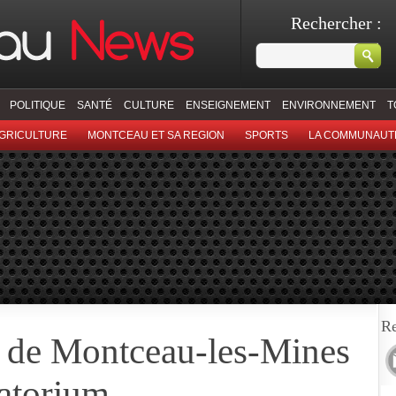
Rechercher :
POLITIQUE
SANTÉ
CULTURE
ENSEIGNEMENT
ENVIRONNEMENT
T
GRICULTURE
MONTCEAU ET SA REGION
SPORTS
LA COMMUNAUT
Re
l de Montceau-les-Mines
matorium