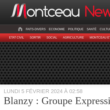
FAITS-DIVERS
ECONOMIE
POLITIQUE
SANTÉ
CULTU
ETAT CIVIL
SORTIR
SOCIAL
AGRICULTURE
MONTCEAU ET
LUNDI 5 FÉVRIER 2024 À 02:58
Blanzy : Groupe Express