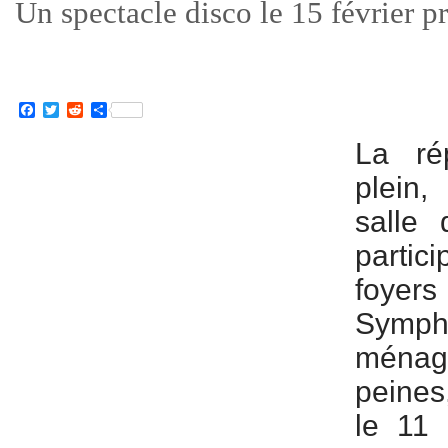
Un spectacle disco le 15 février p
Facebook
Twitter
Reddit
Partager
La rép
plein,
salle 
parti
foyers
Sym
ménag
peines,
le 11 