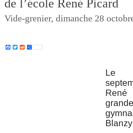
de l’école René Picard
Vide-grenier, dimanche 28 octobr
Facebook
Twitter
Reddit
Partager
Le 
septem
René 
grand
gymn
Blanzy