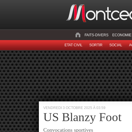
FAITS-DIVERS
ECONOMIE
ETAT CIVIL
SORTIR
SOCIAL
A
VENDREDI 3 OCTOBRE 2025 À 03:59
US Blanzy Foot
Convocations sportives