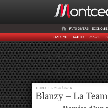
FAITS-DIVERS
ECONOMIE
ETAT CIVIL
SORTIR
SOCIAL
A
JEUDI 4 JUIN 2026 À 04:56
Blanzy – La Tea