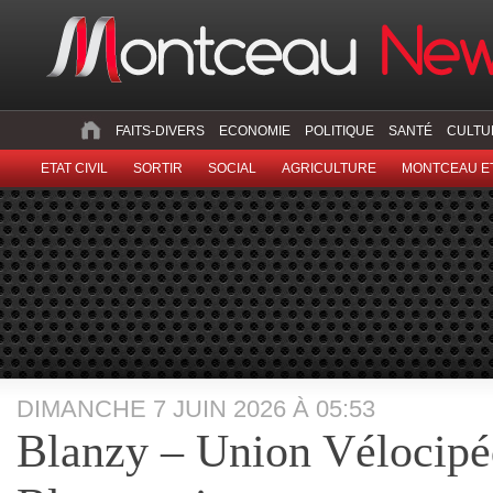
FAITS-DIVERS
ECONOMIE
POLITIQUE
SANTÉ
CULTU
ETAT CIVIL
SORTIR
SOCIAL
AGRICULTURE
MONTCEAU ET
DIMANCHE 7 JUIN 2026 À 05:53
Blanzy – Union Vélocipé