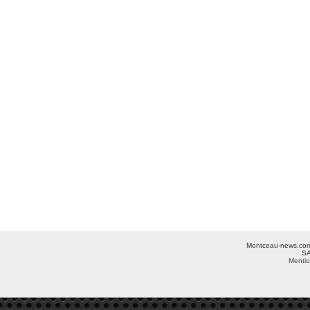
Montceau-news.com ©
SA
Mentio