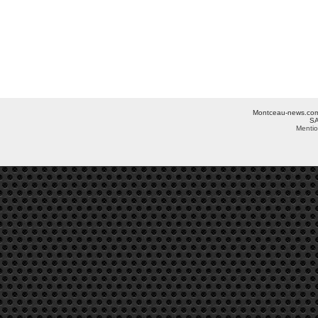
Montceau-news.com ©
SA
Mentio