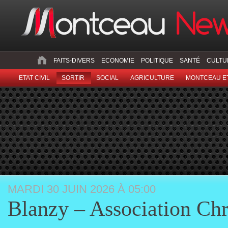
FAITS-DIVERS
ECONOMIE
POLITIQUE
SANTÉ
CULTU
ETAT CIVIL
SORTIR
SOCIAL
AGRICULTURE
MONTCEAU ET
MARDI 30 JUIN 2026 À 05:00
Blanzy – Association Chri