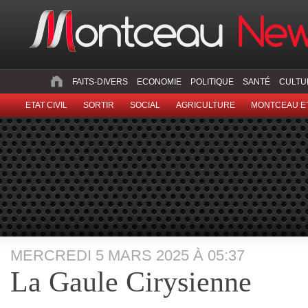
FAITS-DIVERS
ECONOMIE
POLITIQUE
SANTÉ
CULTU
ETAT CIVIL
SORTIR
SOCIAL
AGRICULTURE
MONTCEAU ET
MERCREDI 5 MARS 2025 À 05:37
La Gaule Cirysienne