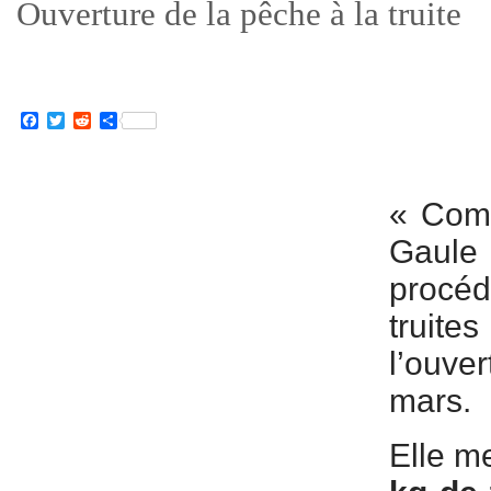
Ouverture de la pêche à la truite
Facebook
Twitter
Reddit
Partager
« Comm
Gaul
procé
truite
l’ouv
mars.
Elle m