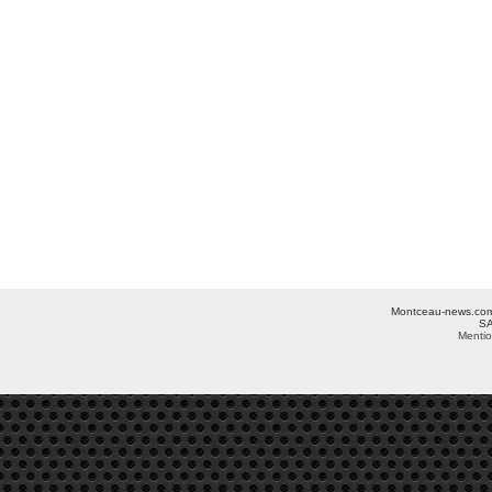
Montceau-news.com ©
SA
Mentio