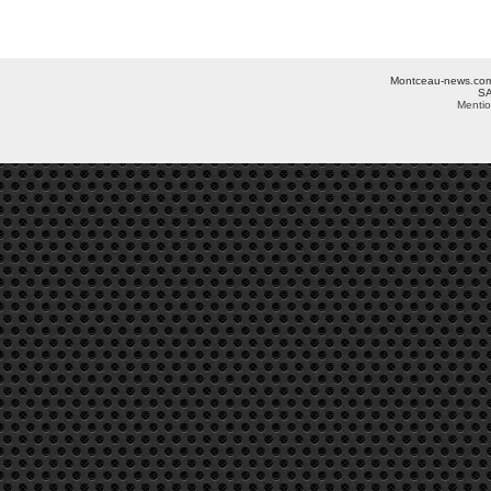
Montceau-news.com ©
SA
Mentio