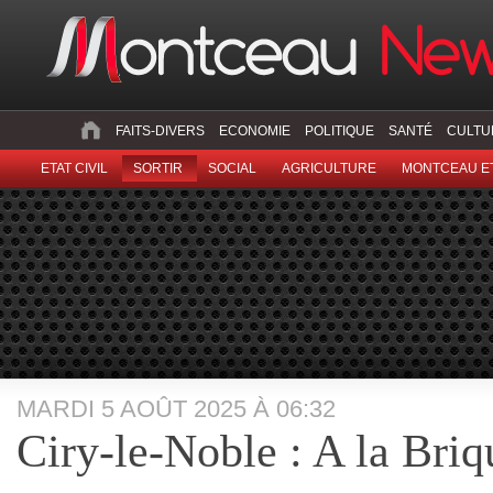
FAITS-DIVERS
ECONOMIE
POLITIQUE
SANTÉ
CULTU
ETAT CIVIL
SORTIR
SOCIAL
AGRICULTURE
MONTCEAU ET
MARDI 5 AOÛT 2025 À 06:32
Ciry-le-Noble : A la Briq