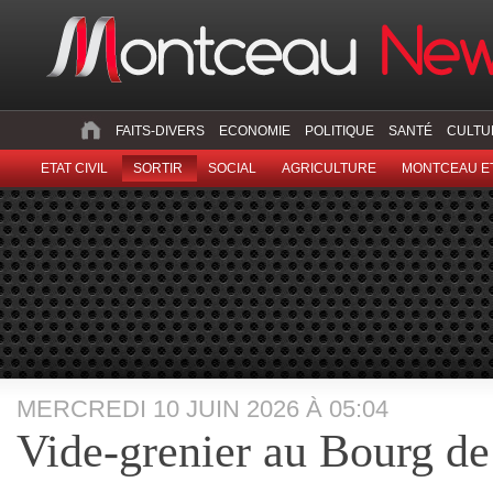
FAITS-DIVERS
ECONOMIE
POLITIQUE
SANTÉ
CULTU
ETAT CIVIL
SORTIR
SOCIAL
AGRICULTURE
MONTCEAU ET
MERCREDI 10 JUIN 2026 À 05:04
Vide-grenier au Bourg d