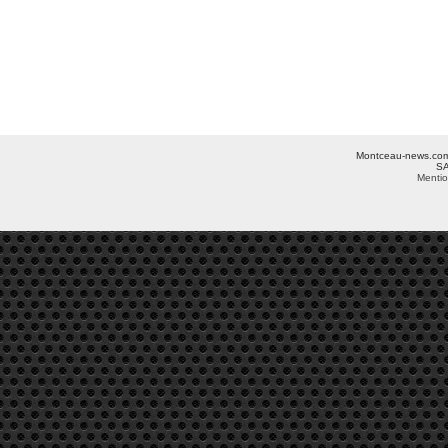
Montceau-news.com ©
SA
Mentio