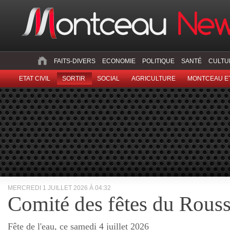
FAITS-DIVERS
ECONOMIE
POLITIQUE
SANTÉ
CULTU
ETAT CIVIL
SORTIR
SOCIAL
AGRICULTURE
MONTCEAU ET
MERCREDI 1 JUILLET 2026 À 04:32
Comité des fêtes du Rouss
Fête de l'eau, ce samedi 4 juillet 2026