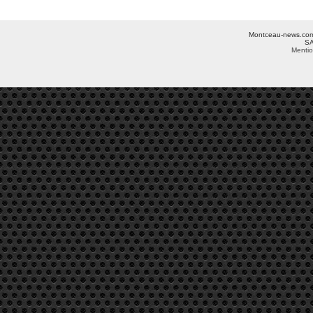
Montceau-news.com ©
SA
Mentio