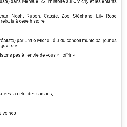
causte) dans Mensuel 22, l’histoire sur « Vichy et les enfants
than, Noah, Ruben, Cassie, Zoé, Stéphane, Lily Rose
relatifs à cette histoire.
éaliste) par Emile Michel, élu du conseil municipal jeunes
 guerre ».
ns pas à l’envie de vous « l’offrir » :
!
arées, à celui des saisons,
es veines