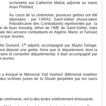
orchestrée par Catherine Matrat, adjointe au maire
Alain Philibert.
Au cours de la cérémonie, plusieurs gerbes ont été
déposées : par l’ARAC Saint-Vallier (Association
Républicaine des Combattants) représentée par la
 de Ilyas Imoudrg, élève de l’IME de Saint-Vallier, mais
le des anciens combattants en Algérie, Maroc et Tunisie)
nicipal Jeunes.
er
ophe Dumont, 1
adjoint, accompagné par Maylis Delage,
ment déposé une gerbe. Ainsi que le département, dont la
maire et conseiller départemental. Il était accompagné par
e jeunes.
t a évoqué le Mémorial Yad Vashem (Mémorial israélien
des victimes juives de la Shoah perpétrée par les nazis
tte cérémonie, ont lu des textes extrêmement émouvants.