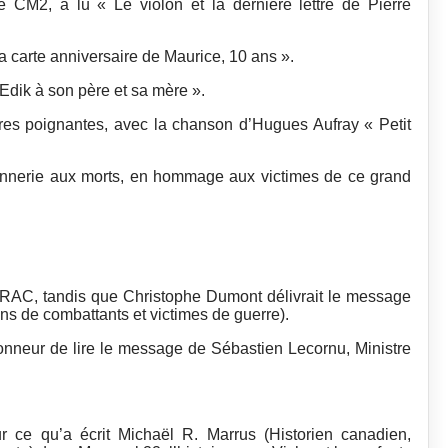
 CM2, a lu « Le violon et la dernière lettre de Pierre
a carte anniversaire de Maurice, 10 ans ».
’Edik à son père et sa mère ».
res poignantes, avec la chanson d’Hugues Aufray « Petit
sonnerie aux morts, en hommage aux victimes de ce grand
’ARAC, tandis que Christophe Dumont délivrait le message
ns de combattants et victimes de guerre).
’honneur de lire le message de Sébastien Lecornu, Ministre
r ce qu’a écrit Michaël R. Marrus (Historien canadien,