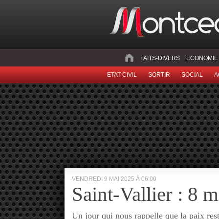
FAITS-DIVERS
ECONOMIE
ETAT CIVIL
SORTIR
SOCIAL
A
VENDREDI 9 MAI 2025 À 06:00
Saint-Vallier : 8 
Un jour qui nous rappelle que la paix re