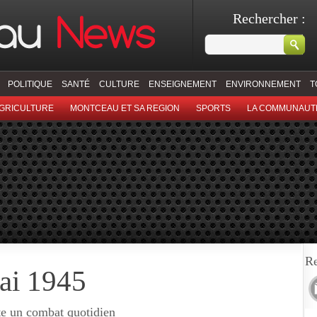
Rechercher :
POLITIQUE
SANTÉ
CULTURE
ENSEIGNEMENT
ENVIRONNEMENT
T
GRICULTURE
MONTCEAU ET SA REGION
SPORTS
LA COMMUNAUT
Re
mai 1945
ste un combat quotidien