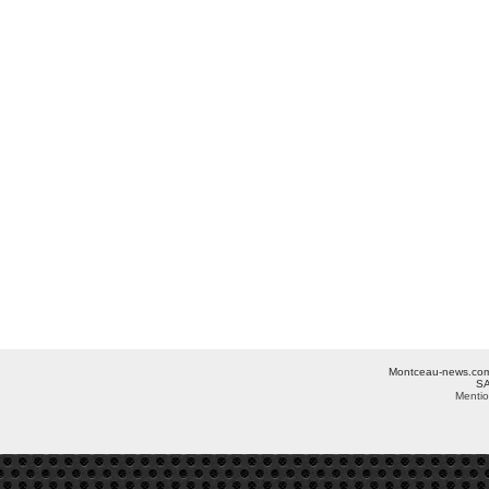
Montceau-news.com ©
SA
Mentio