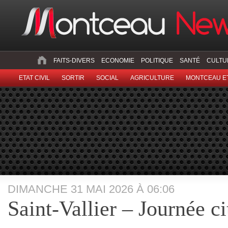
FAITS-DIVERS
ECONOMIE
POLITIQUE
SANTÉ
CULTU
ETAT CIVIL
SORTIR
SOCIAL
AGRICULTURE
MONTCEAU ET
DIMANCHE 31 MAI 2026 À 06:06
Saint-Vallier – Journée c