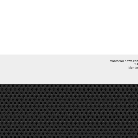
Montceau-news.com ©
SA
Mentio