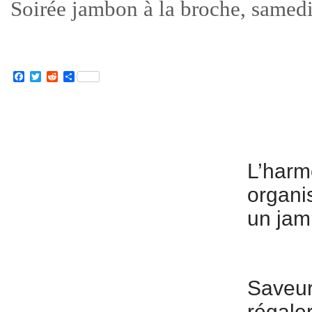
Soirée jambon à la broche, samed
Facebook
Twitter
Reddit
Partager
L’harm
organis
un jam
Saveur
régaler