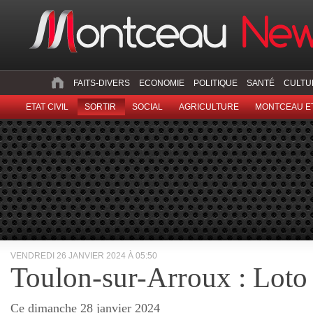
FAITS-DIVERS
ECONOMIE
POLITIQUE
SANTÉ
CULTU
ETAT CIVIL
SORTIR
SOCIAL
AGRICULTURE
MONTCEAU ET
VENDREDI 26 JANVIER 2024 À 05:50
Toulon-sur-Arroux : Loto 
Ce dimanche 28 janvier 2024