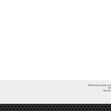
Montceau-news.com ©
SA
Mentio