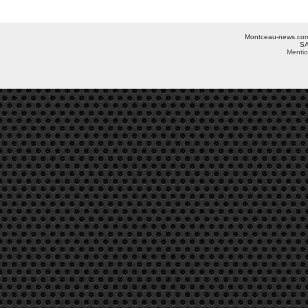
Montceau-news.com ©
SA
Mentio