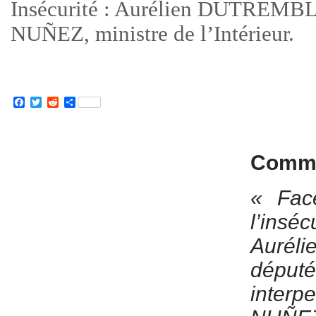
Insécurité : Aurélien DUTREMBLE
NUÑEZ, ministre de l’Intérieur.
Facebook
Twitter
Reddit
Partager
Commu
« Fac
l’ins
Auré
député
inter