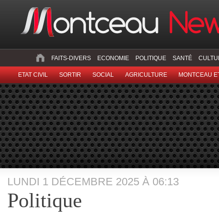
FAITS-DIVERS
ECONOMIE
POLITIQUE
SANTÉ
CULTU
ETAT CIVIL
SORTIR
SOCIAL
AGRICULTURE
MONTCEAU ET
LUNDI 1 DÉCEMBRE 2025 À 06:13
Politique