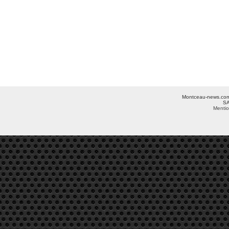
Montceau-news.com ©
SA
Mentio