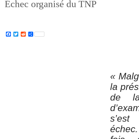
Échec organisé du TNP
Facebook
Twitter
Reddit
Partager
« Malgr
la pré
de la
d’exam
s’est
échec.