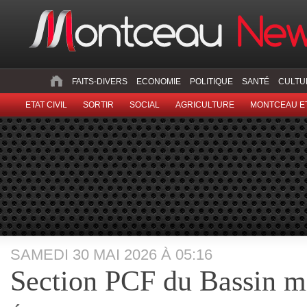
FAITS-DIVERS
ECONOMIE
POLITIQUE
SANTÉ
CULTU
ETAT CIVIL
SORTIR
SOCIAL
AGRICULTURE
MONTCEAU ET
SAMEDI 30 MAI 2026 À 05:16
Section PCF du Bassin m