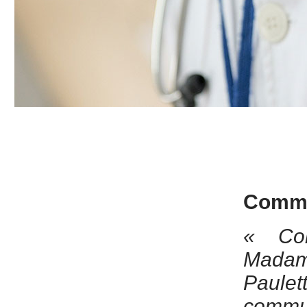
Commu
« Co
Mada
Paulet
commun