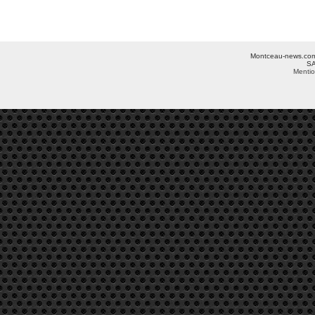
Montceau-news.com ©
SA
Mentio