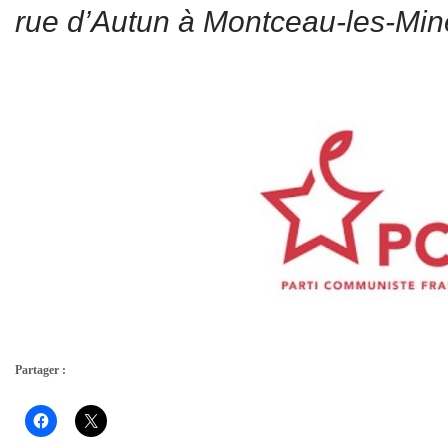
rue d’Autun à Montceau-les-Min
Partager :
Cliquez
Cliquer
pour
pour
partager
partager