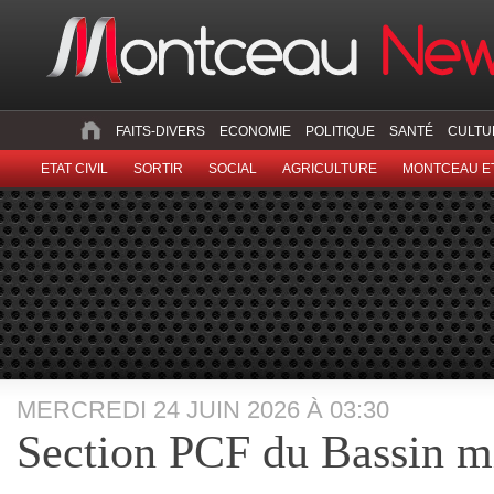
FAITS-DIVERS
ECONOMIE
POLITIQUE
SANTÉ
CULTU
ETAT CIVIL
SORTIR
SOCIAL
AGRICULTURE
MONTCEAU ET
MERCREDI 24 JUIN 2026 À 03:30
Section PCF du Bassin m