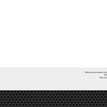
Montceau-news.com ©
SA
Mentio