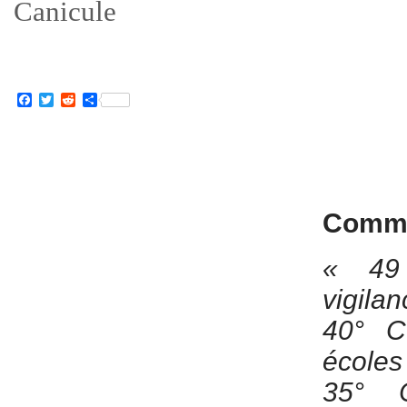
Canicule
Facebook
Twitter
Reddit
Partager
Commu
« 49 
vigila
40° C
écoles
35° C