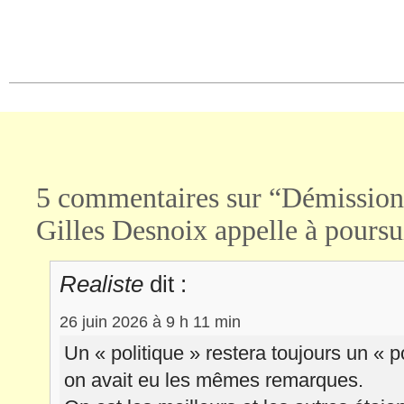
partager
partager
sur
sur
Facebook(ouvre
X(ouvre
dans
dans
une
une
nouvelle
nouvelle
fenêtre)
fenêtre)
5 commentaires sur “Démission 
Gilles Desnoix appelle à poursu
Realiste
dit :
26 juin 2026 à 9 h 11 min
Un « politique » restera toujours un «
on avait eu les mêmes remarques.