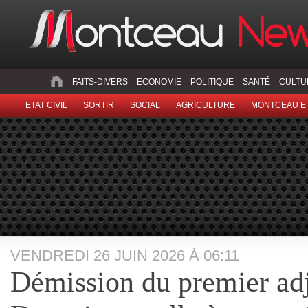
FAITS-DIVERS
ECONOMIE
POLITIQUE
SANTÉ
CULTU
ETAT CIVIL
SORTIR
SOCIAL
AGRICULTURE
MONTCEAU ET
VENDREDI 26 JUIN 2026 À 06:11
Démission du premier adjo