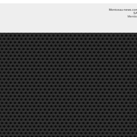
Montceau-news.com ©
SA
Mentio