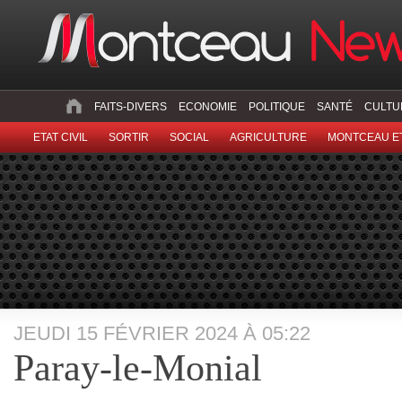
FAITS-DIVERS
ECONOMIE
POLITIQUE
SANTÉ
CULTU
ETAT CIVIL
SORTIR
SOCIAL
AGRICULTURE
MONTCEAU ET
JEUDI 15 FÉVRIER 2024 À 05:22
Paray-le-Monial