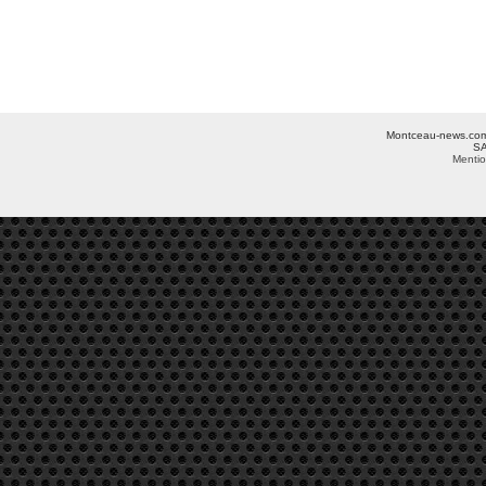
Montceau-news.com ©
SA
Mentio