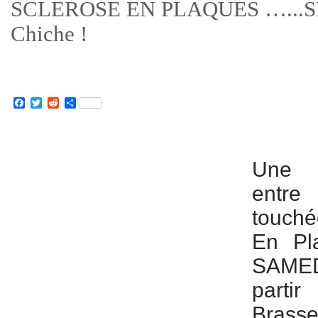
SCLEROSE EN PLAQUES …...S
Chiche !
Facebook
Twitter
Reddit
Partager
Une n
entr
touché
En Pl
SAME
parti
Bras