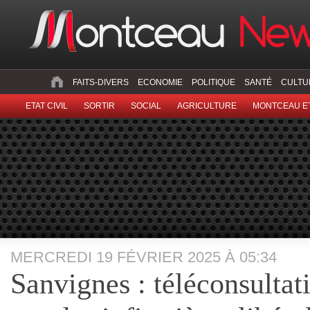
FAITS-DIVERS
ECONOMIE
POLITIQUE
SANTÉ
CULTU
ETAT CIVIL
SORTIR
SOCIAL
AGRICULTURE
MONTCEAU ET
MERCREDI 19 FÉVRIER 2025 À 05:34
Sanvignes : téléconsultati