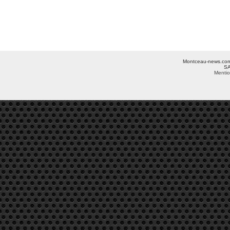
Montceau-news.com ©
SA
Mentio