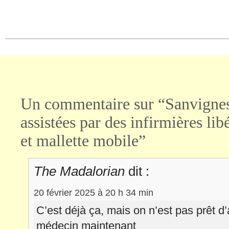
Facebook(ouvre
X(ouvre
dans
dans
une
une
nouvelle
nouvelle
fenêtre)
fenêtre)
Un commentaire sur “Sanvignes 
assistées par des infirmières lib
et mallette mobile”
The Madalorian
dit :
20 février 2025 à 20 h 34 min
C’est déjà ça, mais on n’est pas prêt d’
médecin maintenant