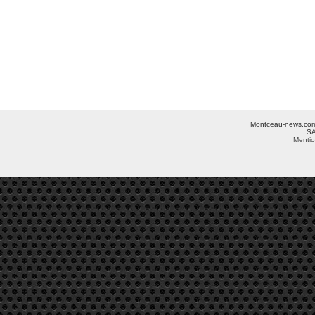
Montceau-news.com ©
SA
Mentio