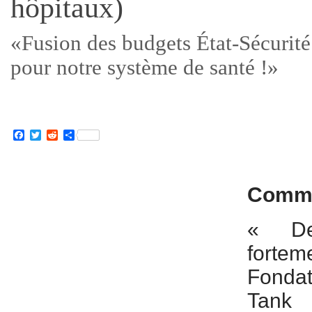
hôpitaux)
«Fusion des budgets État-Sécurité
pour notre système de santé !»
Facebook
Twitter
Reddit
Partager
Commu
« Des
fortem
Fonda
Tank