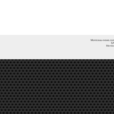
Montceau-news.com ©
SA
Mentio