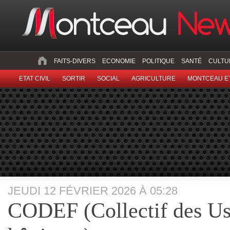
FAITS-DIVERS
ECONOMIE
POLITIQUE
SANTÉ
CULTU
ETAT CIVIL
SORTIR
SOCIAL
AGRICULTURE
MONTCEAU ET
JEUDI 12 FÉVRIER 2026 À 05:28
CODEF (Collectif des Us