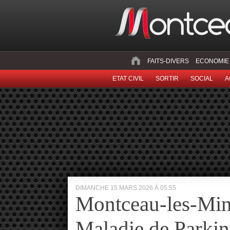
FAITS-DIVERS
ECONOMIE
ETAT CIVIL
SORTIR
SOCIAL
A
DIMANCHE 15 MARS 2026 À 05:55
Montceau-les-Mine
Maladie de Parki