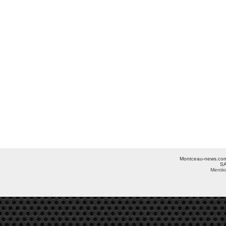
Montceau-news.com ©
SA
Mentio