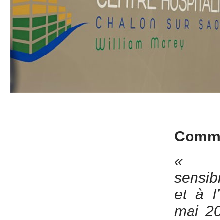
Commu
« J
sensib
et à l
mai 20