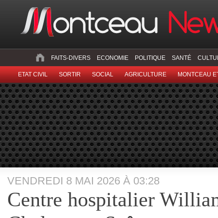
FAITS-DIVERS
ECONOMIE
POLITIQUE
SANTÉ
CULTU
ETAT CIVIL
SORTIR
SOCIAL
AGRICULTURE
MONTCEAU ET
VENDREDI 8 MAI 2026 À 03:28
Centre hospitalier Willi