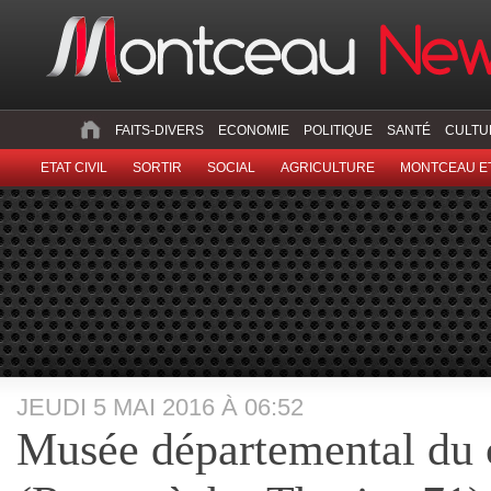
FAITS-DIVERS
ECONOMIE
POLITIQUE
SANTÉ
CULTU
ETAT CIVIL
SORTIR
SOCIAL
AGRICULTURE
MONTCEAU ET
JEUDI 5 MAI 2016 À 06:52
Musée départemental du