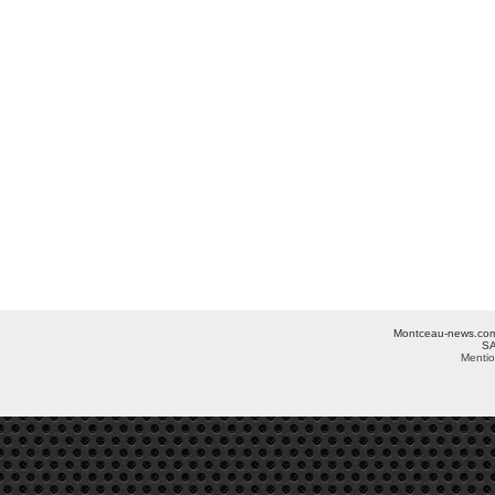
Montceau-news.com ©
SA
Mentio