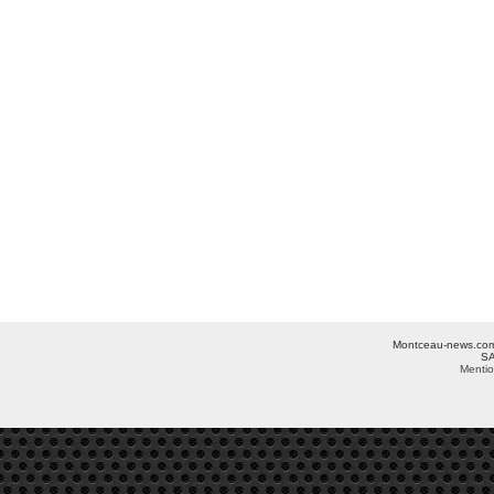
Montceau-news.com ©
SA
Mentio