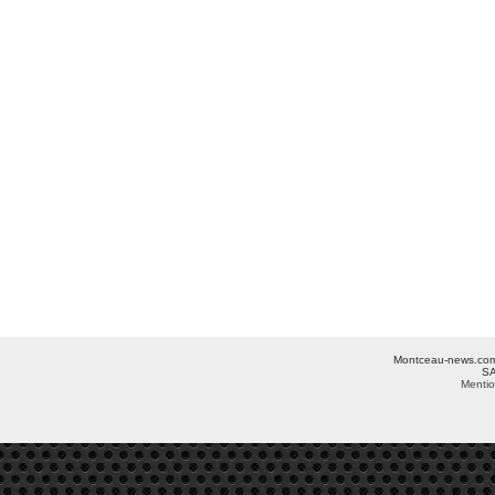
Montceau-news.com ©
SA
Mentio