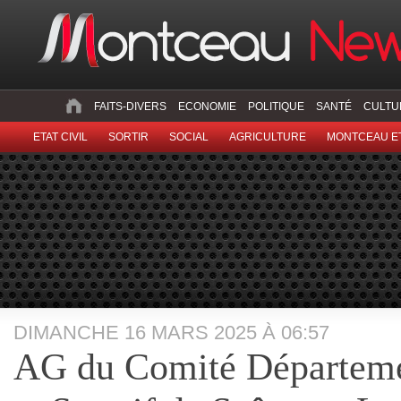
FAITS-DIVERS
ECONOMIE
POLITIQUE
SANTÉ
CULTU
ETAT CIVIL
SORTIR
SOCIAL
AGRICULTURE
MONTCEAU ET
DIMANCHE 16 MARS 2025 À 06:57
AG du Comité Départem