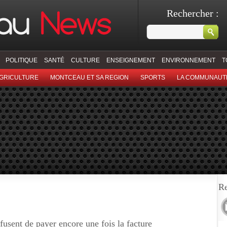
Rechercher :
POLITIQUE
SANTÉ
CULTURE
ENSEIGNEMENT
ENVIRONNEMENT
T
GRICULTURE
MONTCEAU ET SA REGION
SPORTS
LA COMMUNAUT
Re
efusent de payer encore une fois la facture