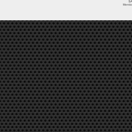
SA
Mentio