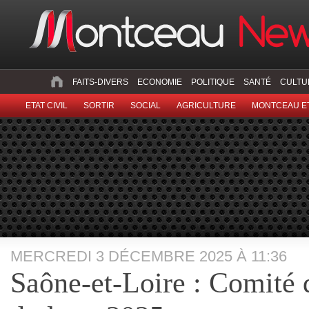
FAITS-DIVERS
ECONOMIE
POLITIQUE
SANTÉ
CULTU
ETAT CIVIL
SORTIR
SOCIAL
AGRICULTURE
MONTCEAU ET
MERCREDI 3 DÉCEMBRE 2025 À 11:36
Saône-et-Loire : Comité 