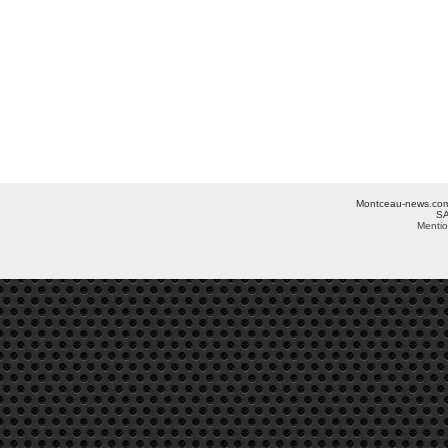
Montceau-news.com ©
SA
Mentio