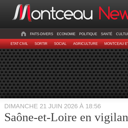
FAITS-DIVERS
ECONOMIE
POLITIQUE
SANTÉ
CULTU
ETAT CIVIL
SORTIR
SOCIAL
AGRICULTURE
MONTCEAU ET
DIMANCHE 21 JUIN 2026 À 18:56
Saône-et-Loire en vigila