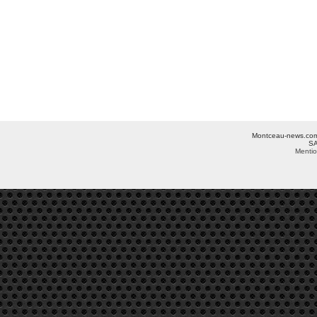
Montceau-news.com ©
SA
Mentio