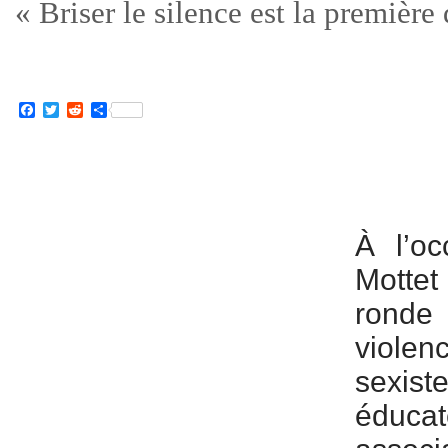
« Briser le silence est la première
Facebook
Twitter
Reddit
Partager
À l’oc
Mottet
ronde 
viole
sexis
éducat