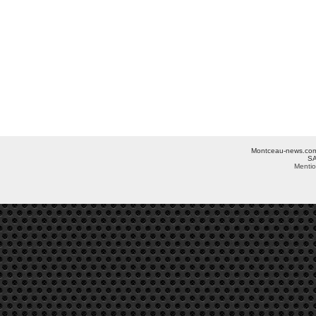
Montceau-news.com ©
SA
Mentio