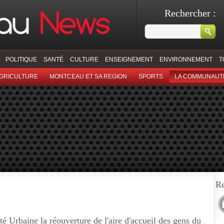
Rechercher :
POLITIQUE
SANTÉ
CULTURE
ENSEIGNEMENT
ENVIRONNEMENT
T
GRICULTURE
MONTCEAU ET SA REGION
SPORTS
LA COMMUNAUT
Re
Urbaine la réouverture de l'aire d'accueil des gens du