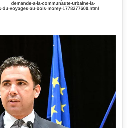
demande-a-la-communaute-urbaine-la-
ens-du-voyages-au-bois-morey-1778277600.html