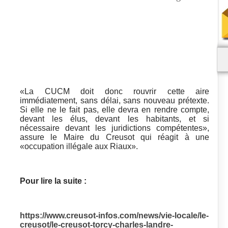
«La CUCM doit donc rouvrir cette aire
immédiatement, sans délai, sans nouveau prétexte.
Si elle ne le fait pas, elle devra en rendre compte,
devant les élus, devant les habitants, et si
nécessaire devant les juridictions compétentes»,
assure le Maire du Creusot qui réagit à une
«occupation illégale aux Riaux».
Pour lire la suite :
https://www.creusot-infos.com/news/vie-locale/le-
creusot/le-creusot-torcy-charles-landre-