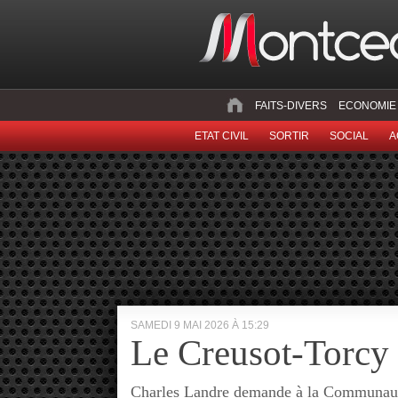
FAITS-DIVERS
ECONOMIE
ETAT CIVIL
SORTIR
SOCIAL
A
SAMEDI 9 MAI 2026 À 15:29
Le Creusot-Torcy
Charles Landre demande à la Communauté 