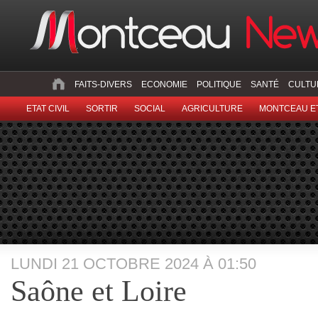
FAITS-DIVERS
ECONOMIE
POLITIQUE
SANTÉ
CULTU
ETAT CIVIL
SORTIR
SOCIAL
AGRICULTURE
MONTCEAU ET
LUNDI 21 OCTOBRE 2024 À 01:50
Saône et Loire