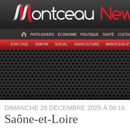
FAITS-DIVERS
ECONOMIE
POLITIQUE
SANTÉ
CULTU
ETAT CIVIL
SORTIR
SOCIAL
AGRICULTURE
MONTCEAU ET
DIMANCHE 28 DÉCEMBRE 2025 À 06:16
Saône-et-Loire