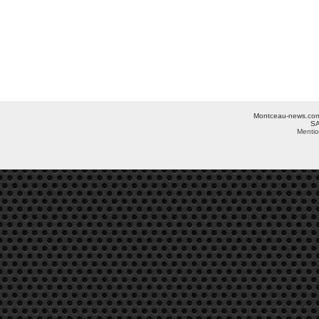
Montceau-news.com ©
SA
Mentio