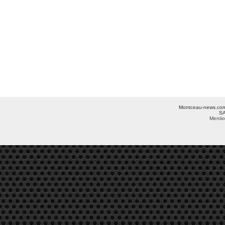
Montceau-news.com ©
SA
Mentio