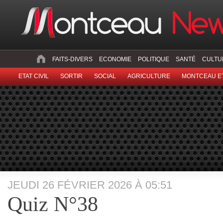
FAITS-DIVERS
ECONOMIE
POLITIQUE
SANTÉ
CULTU
ETAT CIVIL
SORTIR
SOCIAL
AGRICULTURE
MONTCEAU ET
JEUDI 26 FÉVRIER 2026 À 05:51
Quiz N°38