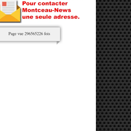
Page vue 296565226 fois