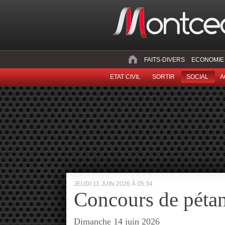
FAITS-DIVERS
ECONOMIE
ETAT CIVIL
SORTIR
SOCIAL
A
JEUDI 11 JUIN 2026 À 05:34
Concours de péta
Dimanche 14 juin 2026