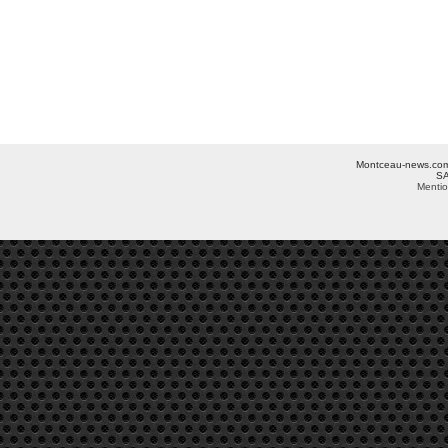
Montceau-news.com ©
SA
Mentio