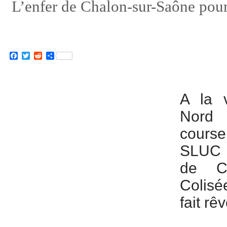
L’enfer de Chalon-sur-Saône pou
Facebook
Twitter
Reddit
Partager
A la v
Nord 
course
SLUC N
de Ch
Colisé
fait rê