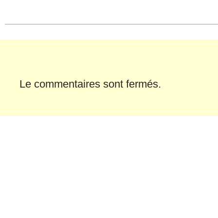
une
une
nouvelle
nouvelle
fenêtre)
fenêtre)
Le commentaires sont fermés.