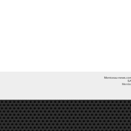
Montceau-news.com ©
SA
Mentio