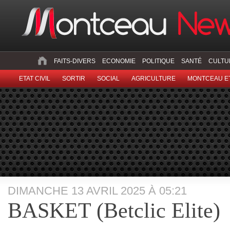
FAITS-DIVERS
ECONOMIE
POLITIQUE
SANTÉ
CULTU
ETAT CIVIL
SORTIR
SOCIAL
AGRICULTURE
MONTCEAU ET
DIMANCHE 13 AVRIL 2025 À 05:21
BASKET (Betclic Elite)