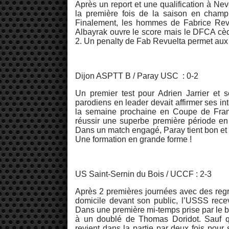
Après un report et une qualification à Ne
la première fois de la saison en champi
Finalement, les hommes de Fabrice Revu
Albayrak ouvre le score mais le DFCA cède
2. Un penalty de Fab Revuelta permet aux 
Dijon ASPTT B / Paray USC : 0-2
Un premier test pour Adrien Jarrier et
parodiens en leader devait affirmer ses i
la semaine prochaine en Coupe de Franc
réussir une superbe première période en 
Dans un match engagé, Paray tient bon et r
Une formation en grande forme !
US Saint-Sernin du Bois / UCCF : 2-3
Après 2 premières journées avec des regr
domicile devant son public, l’USSS receva
Dans une première mi-temps prise par le b
à un doublé de Thomas Doridot. Sauf qu
revient dans la partie par deux fois pour 