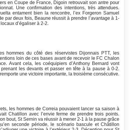
vers en Coupe de France, Digoin retrouvait son antre pour
onnat. Une confirmation des intentions, très attendues.
elta entament bien la rencontre, l’ex Forgeron Samuel
 par deux fois, Beaune réussit à prendre l’avantage à 1-
locaux d’égaliser à 2-2.
 ses hommes du côté des réservistes Dijonnais PTT, les
ntentions loin de ces bases avant de recevoir le FC Chalon
e. Avant cela, les coéquipiers d’Anthony Bernard vont
prenant les devants et passer en tête à la pause à 0-2.
emporte une victoire importante, la troisième consécutive.
ets, les hommes de Correia pouvaient lancer sa saison à
it Chatillon avec l’envie ferme de prendre trois points.
on bout, St Sernin va réussir à mener 2-1 à la pause grâce
’en seconde période, le scénario bascule et Châtillon
s’adjuger une victoire à l’extérieur 2-3. Déception pour St