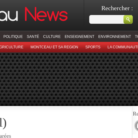
Rechercher :
POLITIQUE
SANTÉ
CULTURE
ENSEIGNEMENT
ENVIRONNEMENT
T
GRICULTURE
MONTCEAU ET SA REGION
SPORTS
LA COMMUNAUT
Re
l)
arées