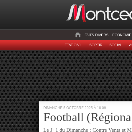
FAITS-DIVERS
ECONOMIE
ETAT CIVIL
SORTIR
SOCIAL
A
DIMANCHE 5 OCTOBRE 2025 À 18:09
Football (Régiona
Le J+1 du Dimanche : Contre Vents et M