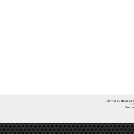
Montceau-news.com ©
SA
Mentio